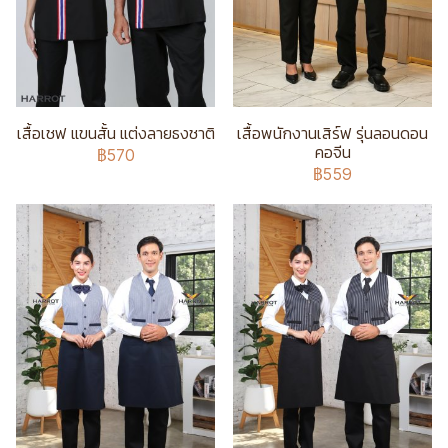
เสื้อเชฟ แขนสั้น แต่งลายธงชาติ
เสื้อพนักงานเสิร์ฟ รุ่นลอนดอน
คอจีน
฿570
฿559