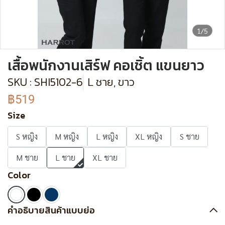
1/5
เสื้อพนักงานเสิร์ฟ คอเชิ้ต แขนยาว
SKU : SHI5102-6
L ชาย, ขาว
฿519
Size
S หญิง
M หญิง
L หญิง
XL หญิง
S ชาย
M ชาย
L ชาย
XL ชาย
Color
คำอธิบายสินค้าแบบย่อ