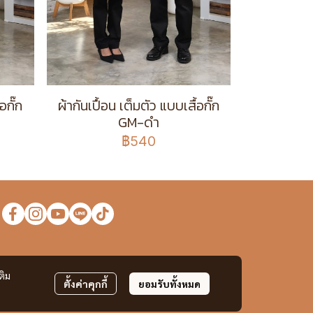
อกั๊ก
ผ้ากันเปื้อน เต็มตัว แบบเสื้อกั๊ก
GM-ดำ
฿540
ง
ติม
ตั้งค่าคุกกี้
ยอมรับทั้งหมด