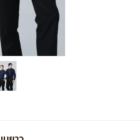
แขนยาว