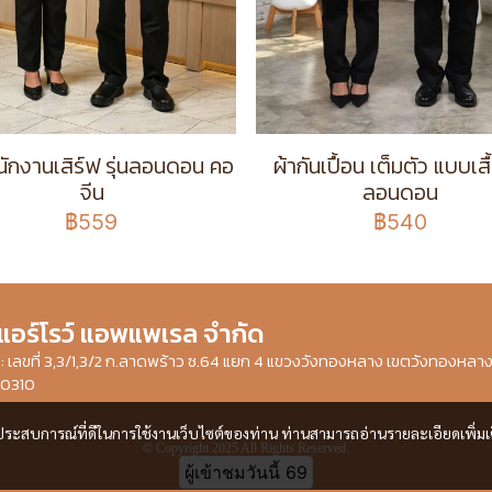
พนักงานเสิร์ฟ รุ่นลอนดอน คอ
ผ้ากันเปื้อน เต็มตัว แบบเสื้
จีน
ลอนดอน
฿559
฿540
 แอร์โรว์ แอพแพเรล จำกัด
ษัท : เลขที่ 3,3/1,3/2 ก.ลาดพร้าว ซ.64 แยก 4 แขวงวังทองหลาง เขตวังทองหลา
10310
และประสบการณ์ที่ดีในการใช้งานเว็บไซต์ของท่าน ท่านสามารถอ่านรายละเอียดเพิ่มเ
© Copyright 2025 All Rights Reserved.
ผู้เข้าชมวันนี้
69