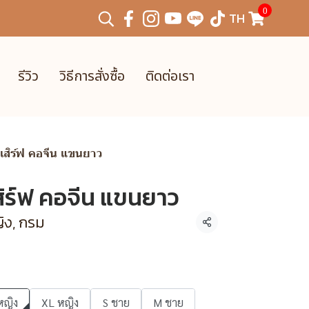
0
TH
รีวิว
วิธีการสั่งซื้อ
ติดต่อเรา
นเสิร์ฟ คอจีน แขนยาว
สิร์ฟ คอจีน แขนยาว
ิง, กรม
แชร์
หญิง
XL หญิง
S ชาย
M ชาย