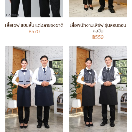
เสื้อเชฟ แขนสั้น แต่งลายธงชาติ
เสื้อพนักงานเสิร์ฟ รุ่นลอนดอน
คอจีน
฿570
฿559