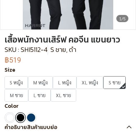
1/5
เสื้อพนักงานเสิร์ฟ คอจีน แขนยาว
SKU : SHI5112-4
S ชาย, ดำ
฿519
Size
S หญิง
M หญิง
L หญิง
XL หญิง
S ชาย
M ชาย
L ชาย
XL ชาย
Color
คำอธิบายสินค้าแบบย่อ