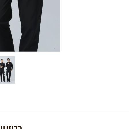
แขนยาว