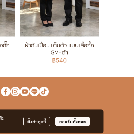
อกั๊ก
ผ้ากันเปื้อน เต็มตัว แบบเสื้อกั๊ก
GM-ดำ
฿540
ง
ติม
ตั้งค่าคุกกี้
ยอมรับทั้งหมด