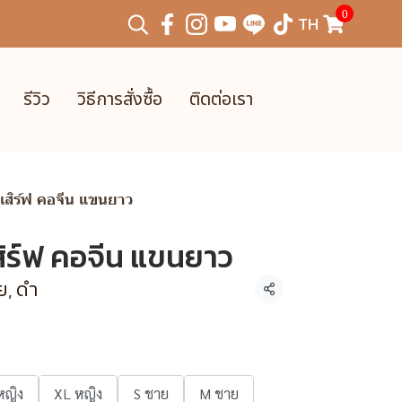
0
TH
รีวิว
วิธีการสั่งซื้อ
ติดต่อเรา
นเสิร์ฟ คอจีน แขนยาว
สิร์ฟ คอจีน แขนยาว
ย, ดำ
แชร์
หญิง
XL หญิง
S ชาย
M ชาย