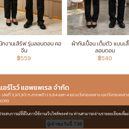
พนักงานเสิร์ฟ รุ่นลอนดอน คอ
ผ้ากันเปื้อน เต็มตัว แบบเสื้
จีน
ลอนดอน
฿559
฿540
 แอร์โรว์ แอพแพเรล จำกัด
ษัท : เลขที่ 3,3/1,3/2 ก.ลาดพร้าว ซ.64 แยก 4 แขวงวังทองหลาง เขตวังทองหลา
10310
และประสบการณ์ที่ดีในการใช้งานเว็บไซต์ของท่าน ท่านสามารถอ่านรายละเอียดเพิ่มเ
© Copyright 2025 All Rights Reserved.
ผู้เข้าชมวันนี้
736