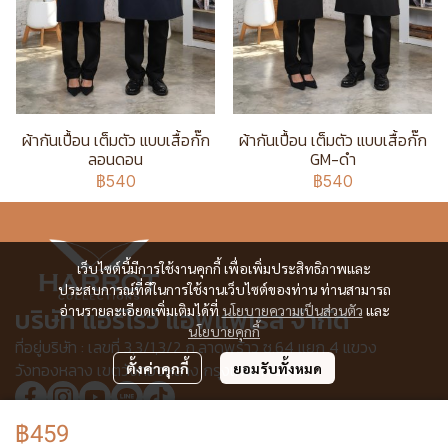
ผ้ากันเปื้อน เต็มตัว แบบเสื้อกั๊ก
ผ้ากันเปื้อน เต็มตัว แบบเสื้อกั๊ก
ลอนดอน
GM-ดำ
฿540
฿540
เว็บไซต์นี้มีการใช้งานคุกกี้ เพื่อเพิ่มประสิทธิภาพและ
ประสบการณ์ที่ดีในการใช้งานเว็บไซต์ของท่าน ท่านสามารถ
อ่านรายละเอียดเพิ่มเติมได้ที่
นโยบายความเป็นส่วนตัว
และ
บริษัท แอร์โรว์ แอพแพเรล จำกัด
นโยบายคุกกี้
ที่อยู่บริษัท : เลขที่ 3,3/1,3/2 ก.ลาดพร้าว ซ.64 แยก 4 แขวง
วังทองหลาง เขตวังทองหลาง กรุงเทพฯ 10310
ตั้งค่าคุกกี้
ยอมรับทั้งหมด
฿459