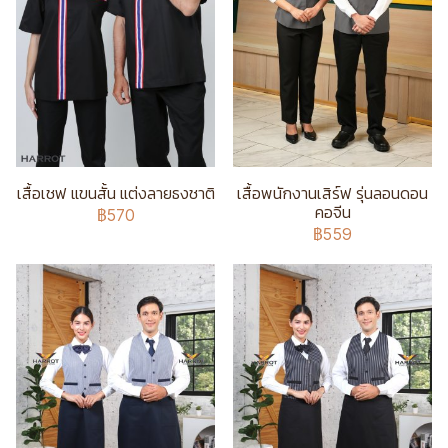
เสื้อเชฟ แขนสั้น แต่งลายธงชาติ
เสื้อพนักงานเสิร์ฟ รุ่นลอนดอน
คอจีน
฿570
฿559