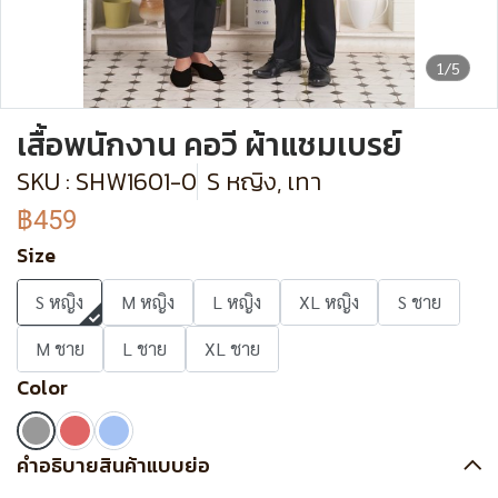
1/5
เสื้อพนักงาน คอวี ผ้าแชมเบรย์
SKU : SHW1601-0
S หญิง, เทา
฿459
Size
S หญิง
M หญิง
L หญิง
XL หญิง
S ชาย
M ชาย
L ชาย
XL ชาย
Color
คำอธิบายสินค้าแบบย่อ