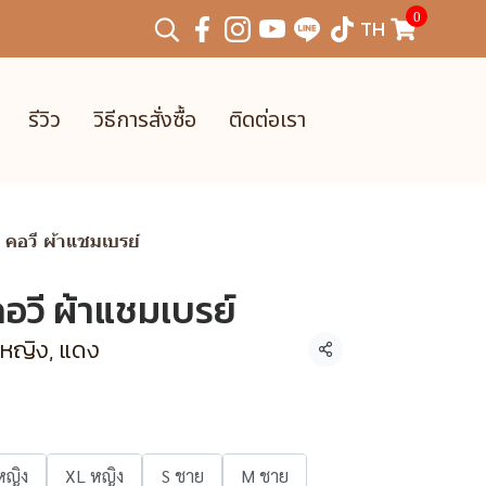
0
TH
รีวิว
วิธีการสั่งซื้อ
ติดต่อเรา
น คอวี ผ้าแชมเบรย์
คอวี ผ้าแชมเบรย์
 หญิง, แดง
แชร์
หญิง
XL หญิง
S ชาย
M ชาย