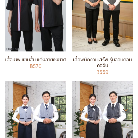
เสื้อเชฟ แขนสั้น แต่งลายธงชาติ
เสื้อพนักงานเสิร์ฟ รุ่นลอนดอน
คอจีน
฿570
฿559