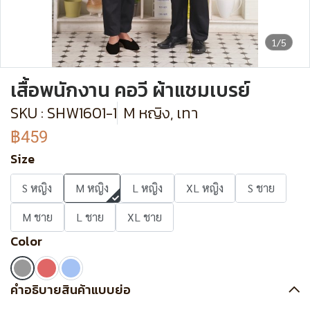
1/5
เสื้อพนักงาน คอวี ผ้าแชมเบรย์
SKU : SHW1601-1
M หญิง, เทา
฿459
Size
S หญิง
M หญิง
L หญิง
XL หญิง
S ชาย
M ชาย
L ชาย
XL ชาย
Color
คำอธิบายสินค้าแบบย่อ