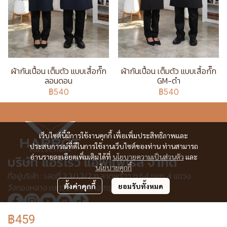
ผ้ากันเปื้อน เต็มตัว แบบเสื้อกั๊ก
ผ้ากันเปื้อน เต็มตัว แบบเสื้อกั๊ก
ลอนดอน
GM-ดำ
฿540
฿540
เว็บไซต์นี้มีการใช้งานคุกกี้ เพื่อเพิ่มประสิทธิภาพและ
ประสบการณ์ที่ดีในการใช้งานเว็บไซต์ของท่าน ท่านสามารถ
อ่านรายละเอียดเพิ่มเติมได้ที่
นโยบายความเป็นส่วนตัว
และ
บริษัท แอร์โรว์ แอพแพเรล จำกัด
นโยบายคุกกี้
ที่อยู่บริษัท : เลขที่ 3,3/1,3/2 ก.ลาดพร้าว ซ.64 แยก 4 แขวง
ตั้งค่าคุกกี้
ยอมรับทั้งหมด
วังทองหลาง เขตวังทองหลาง กรุงเทพฯ 10310
฿459