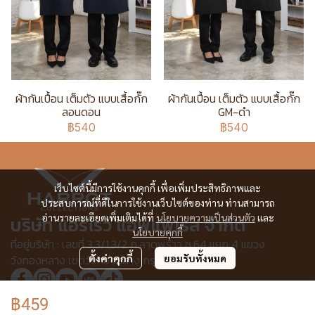
ผ้ากันเปื้อน เต็มตัว แบบเสื้อกั๊ก
ผ้ากันเปื้อน เต็มตัว แบบเสื้อกั๊ก
ลอนดอน
GM-ดำ
฿540
฿540
เว็บไซต์นี้มีการใช้งานคุกกี้ เพื่อเพิ่มประสิทธิภาพและ
ประสบการณ์ที่ดีในการใช้งานเว็บไซต์ของท่าน ท่านสามารถ
อ่านรายละเอียดเพิ่มเติมได้ที่
นโยบายความเป็นส่วนตัว
และ
บริษัท แอร์โรว์ แอพแพเรล จำกัด
นโยบายคุกกี้
ที่อยู่บริษัท : เลขที่ 3,3/1,3/2 ก.ลาดพร้าว ซ.64 แยก 4 แขวง
ตั้งค่าคุกกี้
ยอมรับทั้งหมด
วังทองหลาง เขตวังทองหลาง กรุงเทพฯ 10310
฿459