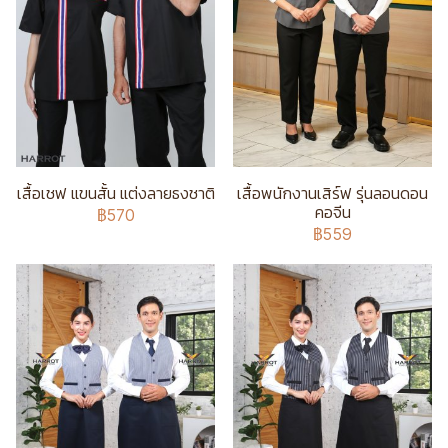
เสื้อเชฟ แขนสั้น แต่งลายธงชาติ
เสื้อพนักงานเสิร์ฟ รุ่นลอนดอน
คอจีน
฿570
฿559