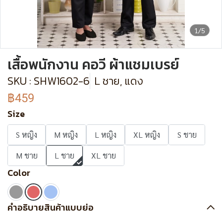
1/5
เสื้อพนักงาน คอวี ผ้าแชมเบรย์
SKU : SHW1602-6
L ชาย, แดง
฿459
Size
S หญิง
M หญิง
L หญิง
XL หญิง
S ชาย
M ชาย
L ชาย
XL ชาย
Color
คำอธิบายสินค้าแบบย่อ