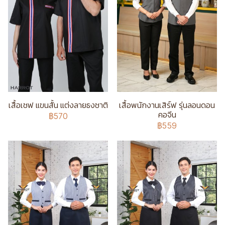
เสื้อเชฟ แขนสั้น แต่งลายธงชาติ
เสื้อพนักงานเสิร์ฟ รุ่นลอนดอน
คอจีน
฿570
฿559