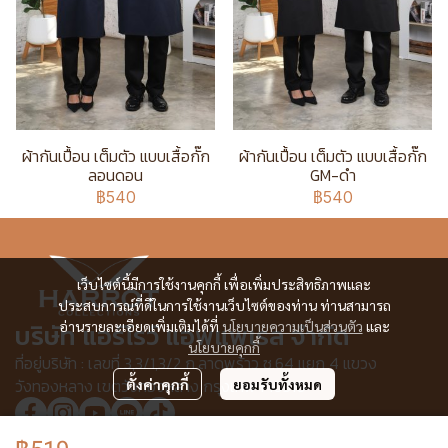
ผ้ากันเปื้อน เต็มตัว แบบเสื้อกั๊ก
ผ้ากันเปื้อน เต็มตัว แบบเสื้อกั๊ก
ลอนดอน
GM-ดำ
฿540
฿540
เว็บไซต์นี้มีการใช้งานคุกกี้ เพื่อเพิ่มประสิทธิภาพและ
ประสบการณ์ที่ดีในการใช้งานเว็บไซต์ของท่าน ท่านสามารถ
บริษัท แอร์โรว์ แอพแพเรล จำกัด
อ่านรายละเอียดเพิ่มเติมได้ที่
นโยบายความเป็นส่วนตัว
และ
นโยบายคุกกี้
ที่อยู่บริษัท : เลขที่ 3,3/1,3/2 ก.ลาดพร้าว ซ.64 แยก 4 แขวง
วังทองหลาง เขตวังทองหลาง กรุงเทพฯ 10310
ตั้งค่าคุกกี้
ยอมรับทั้งหมด