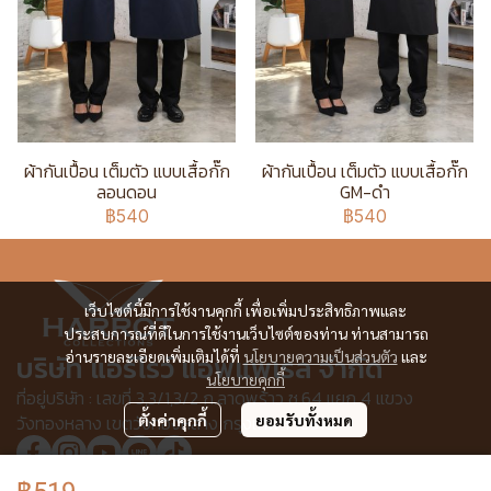
ผ้ากันเปื้อน เต็มตัว แบบเสื้อกั๊ก
ผ้ากันเปื้อน เต็มตัว แบบเสื้อกั๊ก
ลอนดอน
GM-ดำ
฿540
฿540
เว็บไซต์นี้มีการใช้งานคุกกี้ เพื่อเพิ่มประสิทธิภาพและ
ประสบการณ์ที่ดีในการใช้งานเว็บไซต์ของท่าน ท่านสามารถ
อ่านรายละเอียดเพิ่มเติมได้ที่
นโยบายความเป็นส่วนตัว
และ
บริษัท แอร์โรว์ แอพแพเรล จำกัด
นโยบายคุกกี้
ที่อยู่บริษัท : เลขที่ 3,3/1,3/2 ก.ลาดพร้าว ซ.64 แยก 4 แขวง
วังทองหลาง เขตวังทองหลาง กรุงเทพฯ 10310
ตั้งค่าคุกกี้
ยอมรับทั้งหมด