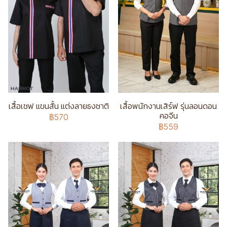
เสื้อเชฟ แขนสั้น แต่งลายธงชาติ
เสื้อพนักงานเสิร์ฟ รุ่นลอนดอน
คอจีน
฿570
฿559