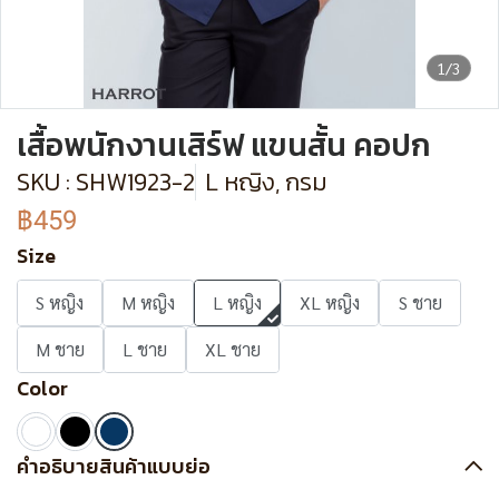
1/3
เสื้อพนักงานเสิร์ฟ แขนสั้น คอปก
SKU : SHW1923-2
L หญิง, กรม
฿459
Size
S หญิง
M หญิง
L หญิง
XL หญิง
S ชาย
M ชาย
L ชาย
XL ชาย
Color
คำอธิบายสินค้าแบบย่อ