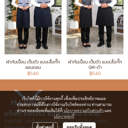
ผ้ากันเปื้อน เต็มตัว แบบเสื้อกั๊ก
ผ้ากันเปื้อน เต็มตัว แบบเสื้อกั๊ก
ลอนดอน
GM-ดำ
฿540
฿540
เว็บไซต์นี้มีการใช้งานคุกกี้ เพื่อเพิ่มประสิทธิภาพและ
ประสบการณ์ที่ดีในการใช้งานเว็บไซต์ของท่าน ท่านสามารถ
บริษัท แอร์โรว์ แอพแพเรล จำกัด
อ่านรายละเอียดเพิ่มเติมได้ที่
นโยบายความเป็นส่วนตัว
และ
นโยบายคุกกี้
ที่อยู่บริษัท : เลขที่ 3,3/1,3/2 ก.ลาดพร้าว ซ.64 แยก 4 แขวง
วังทองหลาง เขตวังทองหลาง กรุงเทพฯ 10310
ตั้งค่าคุกกี้
ยอมรับทั้งหมด