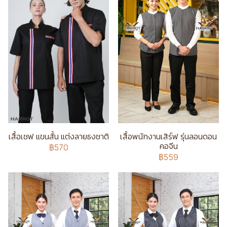
เสื้อเชฟ แขนสั้น แต่งลายธงชาติ
เสื้อพนักงานเสิร์ฟ รุ่นลอนดอน
คอจีน
฿570
฿559