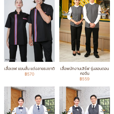
เสื้อเชฟ แขนสั้น แต่งลายธงชาติ
เสื้อพนักงานเสิร์ฟ รุ่นลอนดอน
คอจีน
฿570
฿559