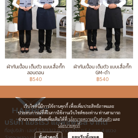
ผ้ากันเปื้อน เต็มตัว แบบเสื้อกั๊ก
ผ้ากันเปื้อน เต็มตัว แบบเสื้อกั๊ก
ลอนดอน
GM-ดำ
฿540
฿540
เว็บไซต์นี้มีการใช้งานคุกกี้ เพื่อเพิ่มประสิทธิภาพและ
ประสบการณ์ที่ดีในการใช้งานเว็บไซต์ของท่าน ท่านสามารถ
บริษัท แอร์โรว์ แอพแพเรล จำกัด
อ่านรายละเอียดเพิ่มเติมได้ที่
นโยบายความเป็นส่วนตัว
และ
นโยบายคุกกี้
ที่อยู่บริษัท : เลขที่ 3,3/1,3/2 ก.ลาดพร้าว ซ.64 แยก 4 แขวง
วังทองหลาง เขตวังทองหลาง กรุงเทพฯ 10310
ตั้งค่าคุกกี้
ยอมรับทั้งหมด