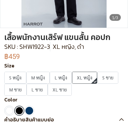
1/3
เสื้อพนักงานเสิร์ฟ แขนสั้น คอปก
SKU : SHW1922-3
XL หญิง, ดำ
฿459
Size
S หญิง
M หญิง
L หญิง
XL หญิง
S ชาย
M ชาย
L ชาย
XL ชาย
Color
คำอธิบายสินค้าแบบย่อ