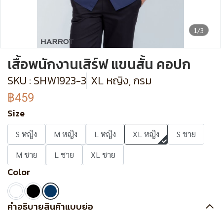
1/3
เสื้อพนักงานเสิร์ฟ แขนสั้น คอปก
SKU : SHW1923-3
XL หญิง, กรม
฿459
Size
S หญิง
M หญิง
L หญิง
XL หญิง
S ชาย
M ชาย
L ชาย
XL ชาย
Color
คำอธิบายสินค้าแบบย่อ