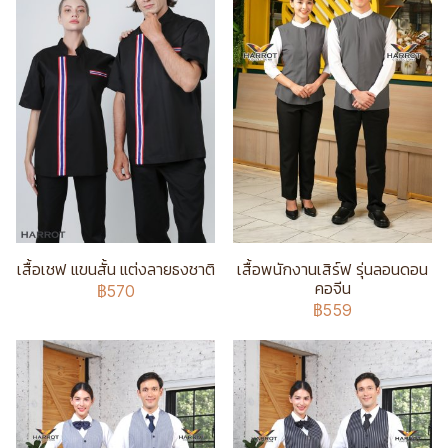
เสื้อเชฟ แขนสั้น แต่งลายธงชาติ
เสื้อพนักงานเสิร์ฟ รุ่นลอนดอน
คอจีน
฿570
฿559