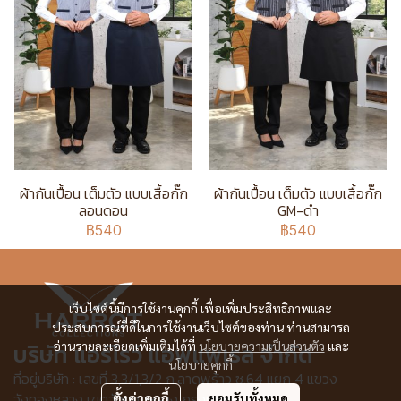
ผ้ากันเปื้อน เต็มตัว แบบเสื้อกั๊ก
ผ้ากันเปื้อน เต็มตัว แบบเสื้อกั๊ก
ลอนดอน
GM-ดำ
฿540
฿540
เว็บไซต์นี้มีการใช้งานคุกกี้ เพื่อเพิ่มประสิทธิภาพและ
ประสบการณ์ที่ดีในการใช้งานเว็บไซต์ของท่าน ท่านสามารถ
บริษัท แอร์โรว์ แอพแพเรล จำกัด
อ่านรายละเอียดเพิ่มเติมได้ที่
นโยบายความเป็นส่วนตัว
และ
นโยบายคุกกี้
ที่อยู่บริษัท : เลขที่ 3,3/1,3/2 ก.ลาดพร้าว ซ.64 แยก 4 แขวง
วังทองหลาง เขตวังทองหลาง กรุงเทพฯ 10310
ตั้งค่าคุกกี้
ยอมรับทั้งหมด