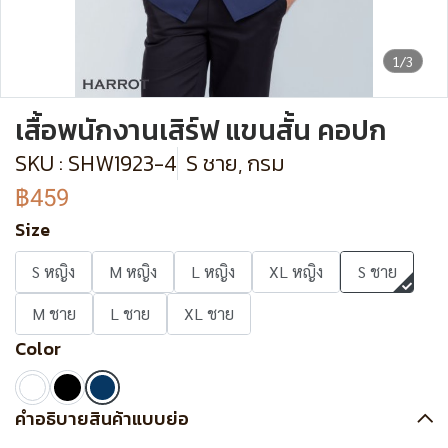
1/3
เสื้อพนักงานเสิร์ฟ แขนสั้น คอปก
SKU : SHW1923-4
S ชาย, กรม
฿459
Size
S หญิง
M หญิง
L หญิง
XL หญิง
S ชาย
M ชาย
L ชาย
XL ชาย
Color
คำอธิบายสินค้าแบบย่อ