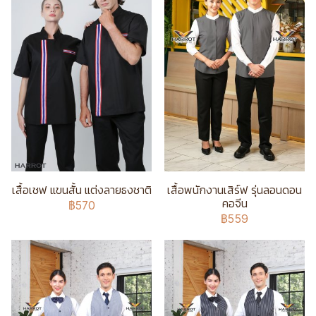
เสื้อเชฟ แขนสั้น แต่งลายธงชาติ
เสื้อพนักงานเสิร์ฟ รุ่นลอนดอน
คอจีน
฿570
฿559