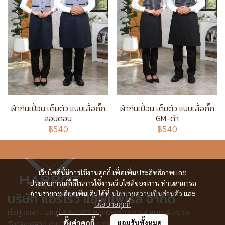
ผ้ากันเปื้อน เต็มตัว แบบเสื้อกั๊ก
ผ้ากันเปื้อน เต็มตัว แบบเสื้อกั๊ก
ลอนดอน
GM-ดำ
฿540
฿540
เว็บไซต์นี้มีการใช้งานคุกกี้ เพื่อเพิ่มประสิทธิภาพและ
ประสบการณ์ที่ดีในการใช้งานเว็บไซต์ของท่าน ท่านสามารถ
อ่านรายละเอียดเพิ่มเติมได้ที่
นโยบายความเป็นส่วนตัว
และ
บริษัท แอร์โรว์ แอพแพเรล จำกัด
นโยบายคุกกี้
ที่อยู่บริษัท : เลขที่ 3,3/1,3/2 ก.ลาดพร้าว ซ.64 แยก 4 แขวง
วังทองหลาง เขตวังทองหลาง กรุงเทพฯ 10310
ตั้งค่าคุกกี้
ยอมรับทั้งหมด