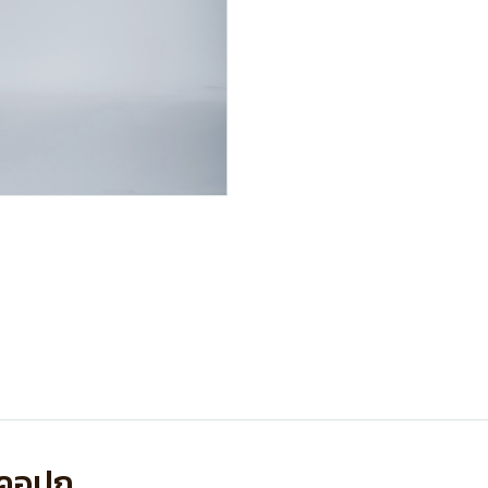
น คอปก