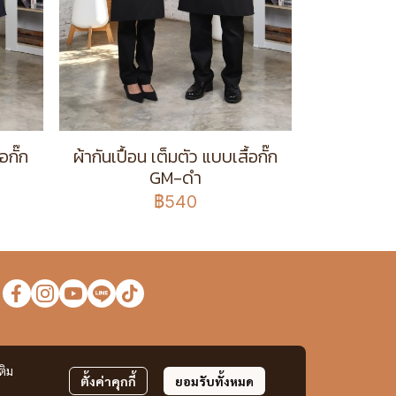
อกั๊ก
ผ้ากันเปื้อน เต็มตัว แบบเสื้อกั๊ก
GM-ดำ
฿540
ง
ติม
ตั้งค่าคุกกี้
ยอมรับทั้งหมด