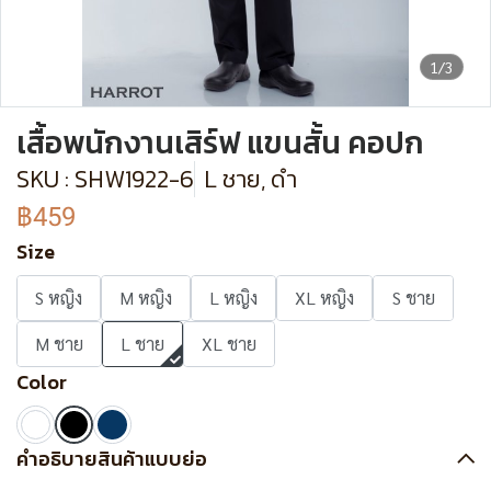
1/3
เสื้อพนักงานเสิร์ฟ แขนสั้น คอปก
SKU : SHW1922-6
L ชาย, ดำ
฿459
Size
S หญิง
M หญิง
L หญิง
XL หญิง
S ชาย
M ชาย
L ชาย
XL ชาย
Color
คำอธิบายสินค้าแบบย่อ