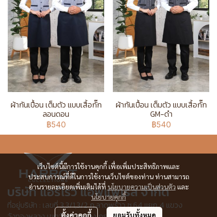
ผ้ากันเปื้อน เต็มตัว แบบเสื้อกั๊ก
ผ้ากันเปื้อน เต็มตัว แบบเสื้อกั๊ก
ลอนดอน
GM-ดำ
฿540
฿540
เว็บไซต์นี้มีการใช้งานคุกกี้ เพื่อเพิ่มประสิทธิภาพและ
ประสบการณ์ที่ดีในการใช้งานเว็บไซต์ของท่าน ท่านสามารถ
อ่านรายละเอียดเพิ่มเติมได้ที่
นโยบายความเป็นส่วนตัว
และ
บริษัท แอร์โรว์ แอพแพเรล จำกัด
นโยบายคุกกี้
ที่อยู่บริษัท : เลขที่ 3,3/1,3/2 ก.ลาดพร้าว ซ.64 แยก 4 แขวง
วังทองหลาง เขตวังทองหลาง กรุงเทพฯ 10310
ตั้งค่าคุกกี้
ยอมรับทั้งหมด