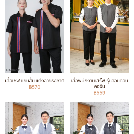
เสื้อเชฟ แขนสั้น แต่งลายธงชาติ
เสื้อพนักงานเสิร์ฟ รุ่นลอนดอน
คอจีน
฿570
฿559