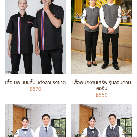
เสื้อเชฟ แขนสั้น แต่งลายธงชาติ
เสื้อพนักงานเสิร์ฟ รุ่นลอนดอน
คอจีน
฿570
฿559