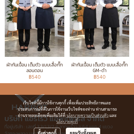
ผ้ากันเปื้อน เต็มตัว แบบเสื้อกั๊ก
ผ้ากันเปื้อน เต็มตัว แบบเสื้อกั๊ก
ลอนดอน
GM-ดำ
฿540
฿540
เว็บไซต์นี้มีการใช้งานคุกกี้ เพื่อเพิ่มประสิทธิภาพและ
ประสบการณ์ที่ดีในการใช้งานเว็บไซต์ของท่าน ท่านสามารถ
อ่านรายละเอียดเพิ่มเติมได้ที่
นโยบายความเป็นส่วนตัว
และ
บริษัท แอร์โรว์ แอพแพเรล จำกัด
นโยบายคุกกี้
ที่อยู่บริษัท : เลขที่ 3,3/1,3/2 ก.ลาดพร้าว ซ.64 แยก 4 แขวง
วังทองหลาง เขตวังทองหลาง กรุงเทพฯ 10310
ตั้งค่าคุกกี้
ยอมรับทั้งหมด