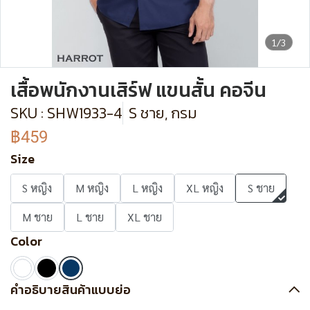
1/3
เสื้อพนักงานเสิร์ฟ แขนสั้น คอจีน
SKU : SHW1933-4
S ชาย, กรม
฿459
Size
S หญิง
M หญิง
L หญิง
XL หญิง
S ชาย
M ชาย
L ชาย
XL ชาย
Color
คำอธิบายสินค้าแบบย่อ