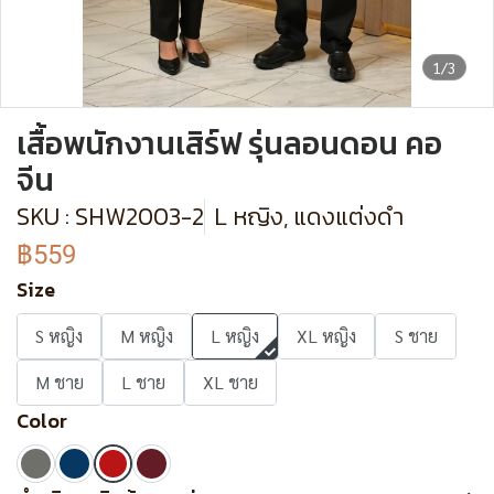
1/3
เสื้อพนักงานเสิร์ฟ รุ่นลอนดอน คอ
จีน
SKU : SHW2003-2
L หญิง, แดงแต่งดำ
฿559
Size
S หญิง
M หญิง
L หญิง
XL หญิง
S ชาย
M ชาย
L ชาย
XL ชาย
Color