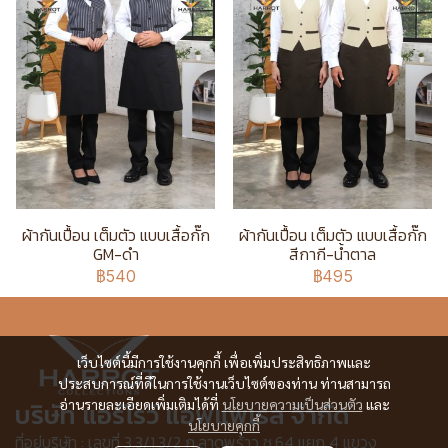
ผ้ากันเปื้อน เต็มตัว แบบเสื้อกั๊ก
ผ้ากันเปื้อน เต็มตัว แบบเสื้อกั๊ก
GM-ดำ
สีกากี-น้ำตาล
฿540
฿495
เว็บไซต์นี้มีการใช้งานคุกกี้ เพื่อเพิ่มประสิทธิภาพและ
ประสบการณ์ที่ดีในการใช้งานเว็บไซต์ของท่าน ท่านสามารถ
อ่านรายละเอียดเพิ่มเติมได้ที่
นโยบายความเป็นส่วนตัว
และ
บริษัท แอร์โรว์ แอพแพเรล จำกัด
นโยบายคุกกี้
ที่อยู่บริษัท : เลขที่ 3,3/1,3/2 ก.ลาดพร้าว ซ.64 แยก 4 แขวง