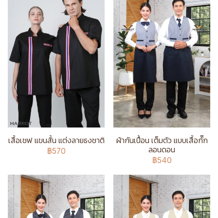
เสื้อเชฟ แขนสั้น แต่งลายธงชาติ
ผ้ากันเปื้อน เต็มตัว แบบเสื้อกั๊ก
ลอนดอน
฿570
฿540