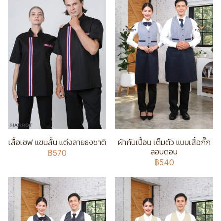
เสื้อเชฟ แขนสั้น แต่งลายธงชาติ
ผ้ากันเปื้อน เต็มตัว แบบเสื้อกั๊ก
ลอนดอน
฿570
฿540