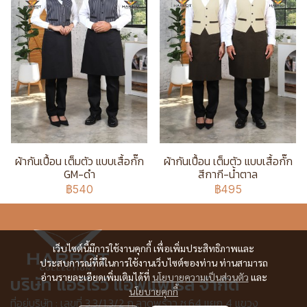
ผ้ากันเปื้อน เต็มตัว แบบเสื้อกั๊ก
ผ้ากันเปื้อน เต็มตัว แบบเสื้อกั๊ก
GM-ดำ
สีกากี-น้ำตาล
฿540
฿495
เว็บไซต์นี้มีการใช้งานคุกกี้ เพื่อเพิ่มประสิทธิภาพและ
ประสบการณ์ที่ดีในการใช้งานเว็บไซต์ของท่าน ท่านสามารถ
อ่านรายละเอียดเพิ่มเติมได้ที่
นโยบายความเป็นส่วนตัว
และ
บริษัท แอร์โรว์ แอพแพเรล จำกัด
นโยบายคุกกี้
ที่อยู่บริษัท : เลขที่ 3,3/1,3/2 ก.ลาดพร้าว ซ.64 แยก 4 แขวง