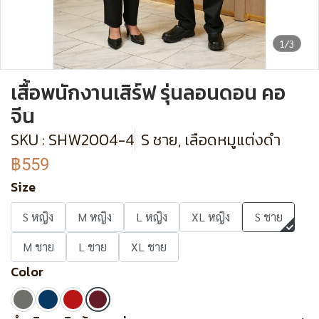
1/3
เสื้อพนักงานเสิร์ฟ รุ่นลอนดอน คอ
จีน
SKU : SHW2004-4
S ชาย, เลือดหมูแต่งดำ
฿559
Size
S หญิง
M หญิง
L หญิง
XL หญิง
S ชาย
M ชาย
L ชาย
XL ชาย
Color