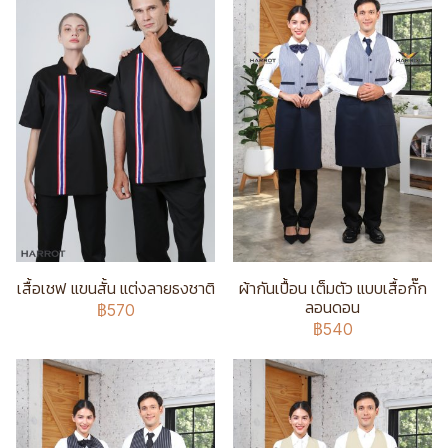
เสื้อเชฟ แขนสั้น แต่งลายธงชาติ
ผ้ากันเปื้อน เต็มตัว แบบเสื้อกั๊ก
ลอนดอน
฿570
฿540