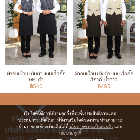
ผ้ากันเปื้อน เต็มตัว แบบเสื้อกั๊ก
ผ้ากันเปื้อน เต็มตัว แบบเสื้อกั๊ก
GM-ดำ
สีกากี-น้ำตาล
฿540
฿495
เว็บไซต์นี้มีการใช้งานคุกกี้ เพื่อเพิ่มประสิทธิภาพและ
ประสบการณ์ที่ดีในการใช้งานเว็บไซต์ของท่าน ท่านสามารถ
อ่านรายละเอียดเพิ่มเติมได้ที่
นโยบายความเป็นส่วนตัว
และ
บริษัท แอร์โรว์ แอพแพเรล จำกัด
นโยบายคุกกี้
ที่อยู่บริษัท : เลขที่ 3,3/1,3/2 ก.ลาดพร้าว ซ.64 แยก 4 แขวง