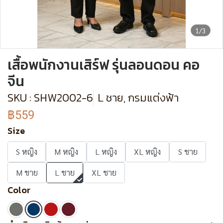
1/3
เสื้อพนักงานเสิร์ฟ รุ่นลอนดอน คอ
จีน
SKU : SHW2002-6
L ชาย, กรมแต่งฟ้า
฿559
Size
S หญิง
M หญิง
L หญิง
XL หญิง
S ชาย
M ชาย
L ชาย
XL ชาย
Color