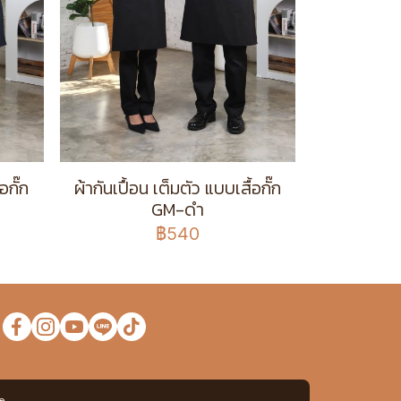
อกั๊ก
ผ้ากันเปื้อน เต็มตัว แบบเสื้อกั๊ก
GM-ดำ
฿540
ง