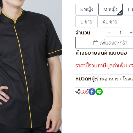
S หญิง
M หญิง
L 
L ชาย
XL ชาย
จำนวน
เพิ่มลงตะกร้า
คำอธิบายสินค้าแบบย่อ
ราคานี้รวมภาษีมูลค่าเพิ่ม 7
หมวดหมู่:
ร้านอาหาร / โรง
แชร์