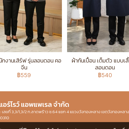
พนักงานเสิร์ฟ รุ่นลอนดอน คอ
ผ้ากันเปื้อน เต็มตัว แบบเสื้
จีน
ลอนดอน
฿559
฿540
 แอร์โรว์ แอพแพเรล จำกัด
ษัท : เลขที่ 3,3/1,3/2 ก.ลาดพร้าว ซ.64 แยก 4 แขวงวังทองหลาง เขตวังทองหลา
10310