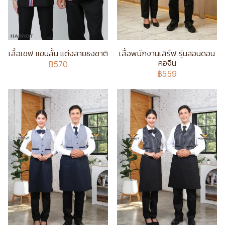
เสื้อเชฟ แขนสั้น แต่งลายธงชาติ
เสื้อพนักงานเสิร์ฟ รุ่นลอนดอน
คอจีน
฿570
฿559