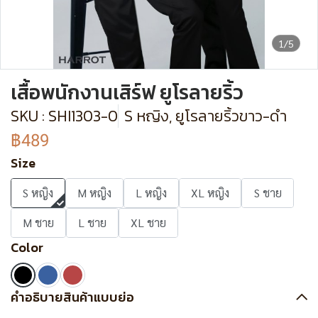
1/5
เสื้อพนักงานเสิร์ฟ ยูโรลายริ้ว
SKU : SHI1303-0
S หญิง, ยูโรลายริ้วขาว-ดำ
฿489
Size
S หญิง
M หญิง
L หญิง
XL หญิง
S ชาย
M ชาย
L ชาย
XL ชาย
Color
คำอธิบายสินค้าแบบย่อ