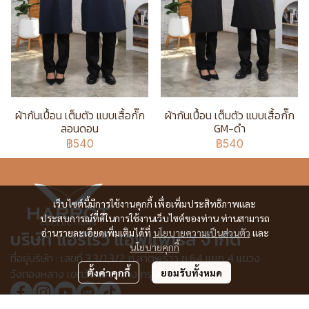
ผ้ากันเปื้อน เต็มตัว แบบเสื้อกั๊ก
ผ้ากันเปื้อน เต็มตัว แบบเสื้อกั๊ก
ลอนดอน
GM-ดำ
฿540
฿540
เว็บไซต์นี้มีการใช้งานคุกกี้ เพื่อเพิ่มประสิทธิภาพและ
ประสบการณ์ที่ดีในการใช้งานเว็บไซต์ของท่าน ท่านสามารถ
บริษัท แอร์โรว์ แอพแพเรล จำกัด
อ่านรายละเอียดเพิ่มเติมได้ที่
นโยบายความเป็นส่วนตัว
และ
นโยบายคุกกี้
ที่อยู่บริษัท : เลขที่ 3,3/1,3/2 ก.ลาดพร้าว ซ.64 แยก 4 แขวง
วังทองหลาง เขตวังทองหลาง กรุงเทพฯ 10310
ตั้งค่าคุกกี้
ยอมรับทั้งหมด