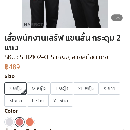
1/5
เสื้อพนักงานเสิร์ฟ แขนสั้น กระดุม 2
แถว
SKU : SHI2102-0
S หญิง, ลายสก๊อตแดง
฿489
Size
S หญิง
M หญิง
L หญิง
XL หญิง
S ชาย
M ชาย
L ชาย
XL ชาย
Color