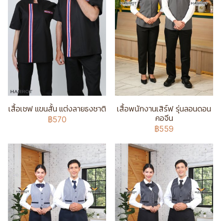
เสื้อเชฟ แขนสั้น แต่งลายธงชาติ
เสื้อพนักงานเสิร์ฟ รุ่นลอนดอน
คอจีน
฿570
฿559