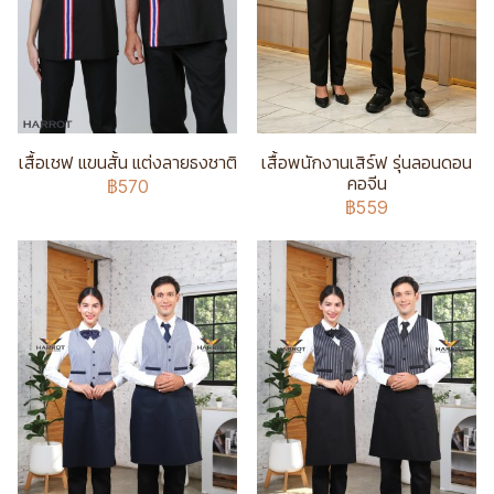
เสื้อเชฟ แขนสั้น แต่งลายธงชาติ
เสื้อพนักงานเสิร์ฟ รุ่นลอนดอน
คอจีน
฿570
฿559