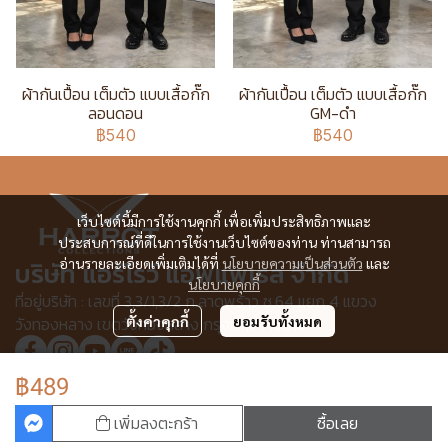
ผ้ากันเปื้อน เต็มตัว แบบเสื้อกั๊ก
ผ้ากันเปื้อน เต็มตัว แบบเสื้อกั๊ก
ลอนดอน
GM-ดำ
฿540
฿540
เว็บไซต์นี้มีการใช้งานคุกกี้ เพื่อเพิ่มประสิทธิภาพและ
ประสบการณ์ที่ดีในการใช้งานเว็บไซต์ของท่าน ท่านสามารถ
อ่านรายละเอียดเพิ่มเติมได้ที่
นโยบายความเป็นส่วนตัว
และ
บริษัท แอร์โรว์ แอพแพเรล จำกัด
นโยบายคุกกี้
ที่อยู่บริษัท : เลขที่ 3,3/1,3/2 ก.ลาดพร้าว ซ.64 แยก 4 แขวง
วังทองหลาง เขตวังทองหลาง กรุงเทพฯ 10310
ตั้งค่าคุกกี้
ยอมรับทั้งหมด
฿489
© Copyright 2025 All Rights Reserved.
เพิ่มลงตะกร้า
ซื้อเลย
ผู้เข้าชมวันนี้
1,827