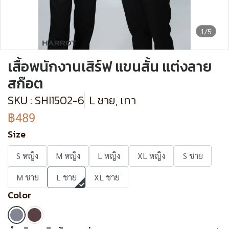
1/5
เสื้อพนักงานเสิร์ฟ แขนสั้น แต่งลาย
สก๊อต
SKU : SHI1502-6
L ชาย, เทา
฿489
Size
S หญิง
M หญิง
L หญิง
XL หญิง
S ชาย
M ชาย
L ชาย
XL ชาย
Color