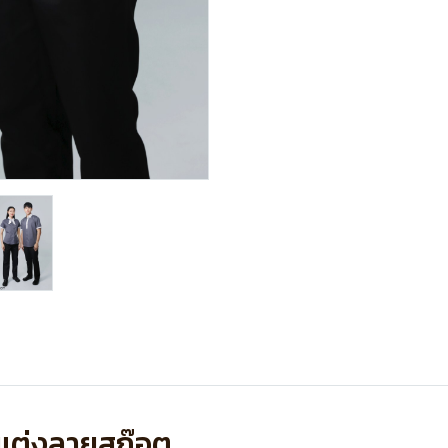
น แต่งลายสก๊อต