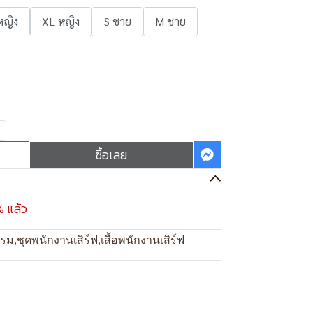
หญิง
XL หญิง
S ชาย
M ชาย
ซื้อเลย
% แล้ว
แรม
,
ชุดพนักงานเสิร์ฟ
,
เสื้อพนักงานเสิร์ฟ