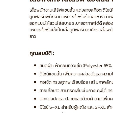
เสื้อพนักงานเสิร์ฟแขนสั้น แต่งลายสก๊อต ดีไซ
ยูนิฟอร์มพนักงาน เหมาะสำหรับร้านอาหาร คาเฟ่
ออกแบบให้สวมใส่สบาย ระบายอากาศได้ดี คล่องต
เหมาะสำหรับใช้เป็นเสื้อยูนิฟอร์มองค์กร เสื้
ยาว
คุณสมบัติ :
ชนิดผ้า : ผ้าคอมทวิวเชิ้ต (Polyester 6
ดีไซน์แขนสั้น เพิ่มความคล่องตัวและคว
คอเชิ้ต ทรงสุภาพ เรียบร้อย เสริมภาพลัก
ชายเสื้อยาว สามารถเสียบในกางเกงได้ ทร
ตกแต่งปกและปลายแขนด้วยผ้าลาย เพิ่มคว
มีไซซ์ S–XL สำหรับผู้หญิง และ S–XL สำ