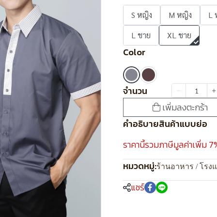
S หญิง
M หญิง
L 
L ชาย
XL ชาย
Color
จำนวน
เพิ่มลงตะกร้า
คำอธิบายสินค้าแบบย่อ
ราคานี้รวมภาษีมูลค่าเพิ่ม 7
หมวดหมู่:
ร้านอาหาร / โรง
แชร์