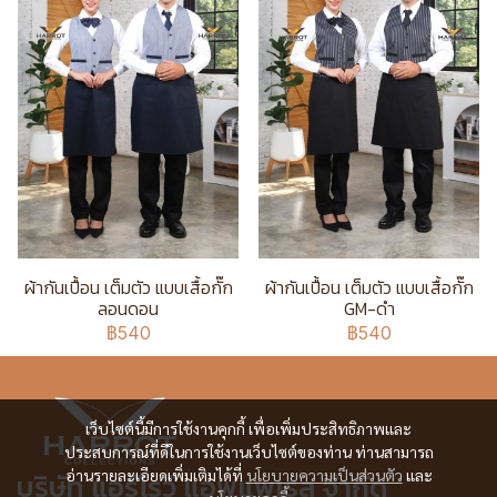
ผ้ากันเปื้อน เต็มตัว แบบเสื้อกั๊ก
ผ้ากันเปื้อน เต็มตัว แบบเสื้อกั๊ก
ลอนดอน
GM-ดำ
฿540
฿540
เว็บไซต์นี้มีการใช้งานคุกกี้ เพื่อเพิ่มประสิทธิภาพและ
ประสบการณ์ที่ดีในการใช้งานเว็บไซต์ของท่าน ท่านสามารถ
อ่านรายละเอียดเพิ่มเติมได้ที่
นโยบายความเป็นส่วนตัว
และ
บริษัท แอร์โรว์ แอพแพเรล จำกัด