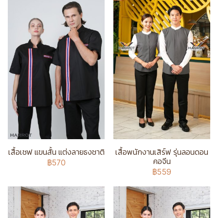
เสื้อเชฟ แขนสั้น แต่งลายธงชาติ
เสื้อพนักงานเสิร์ฟ รุ่นลอนดอน
คอจีน
฿570
฿559