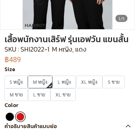
1/5
เสื้อพนักงานเสิร์ฟ รุ่นเอฟวัน แขนสั้น
SKU : SHI2022-1
M หญิง, แดง
฿489
Size
S หญิง
M หญิง
L หญิง
XL หญิง
S ชาย
M ชาย
L ชาย
XL ชาย
Color
คำอธิบายสินค้าแบบย่อ