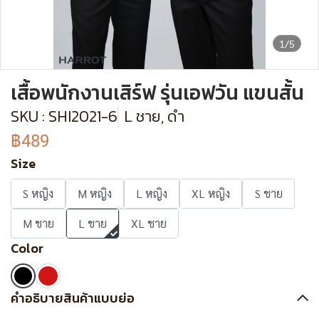
1/5
เสื้อพนักงานเสิร์ฟ รุ่นเอฟวัน แขนสั้น
SKU : SHI2021-6
L ชาย, ดำ
฿489
Size
S หญิง
M หญิง
L หญิง
XL หญิง
S ชาย
M ชาย
L ชาย
XL ชาย
Color
คำอธิบายสินค้าแบบย่อ