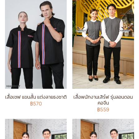
เสื้อเชฟ แขนสั้น แต่งลายธงชาติ
เสื้อพนักงานเสิร์ฟ รุ่นลอนดอน
คอจีน
฿570
฿559