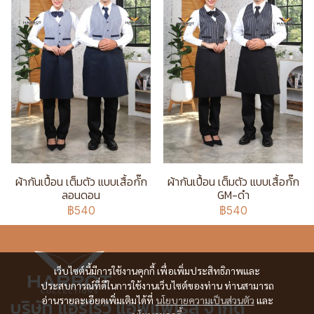
ผ้ากันเปื้อน เต็มตัว แบบเสื้อกั๊ก
ผ้ากันเปื้อน เต็มตัว แบบเสื้อกั๊ก
ลอนดอน
GM-ดำ
฿540
฿540
เว็บไซต์นี้มีการใช้งานคุกกี้ เพื่อเพิ่มประสิทธิภาพและ
ประสบการณ์ที่ดีในการใช้งานเว็บไซต์ของท่าน ท่านสามารถ
อ่านรายละเอียดเพิ่มเติมได้ที่
นโยบายความเป็นส่วนตัว
และ
บริษัท แอร์โรว์ แอพแพเรล จำกัด