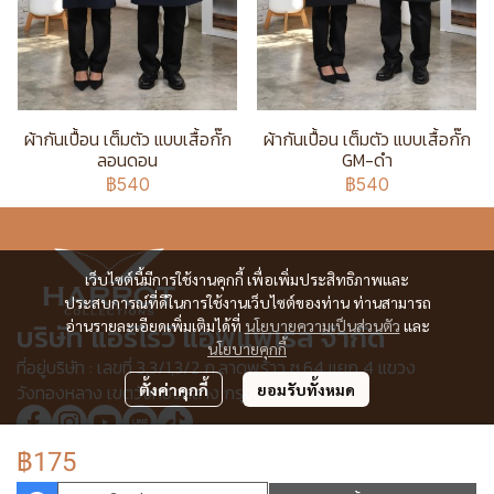
ผ้ากันเปื้อน เต็มตัว แบบเสื้อกั๊ก
ผ้ากันเปื้อน เต็มตัว แบบเสื้อกั๊ก
ลอนดอน
GM-ดำ
฿540
฿540
เว็บไซต์นี้มีการใช้งานคุกกี้ เพื่อเพิ่มประสิทธิภาพและ
ประสบการณ์ที่ดีในการใช้งานเว็บไซต์ของท่าน ท่านสามารถ
อ่านรายละเอียดเพิ่มเติมได้ที่
นโยบายความเป็นส่วนตัว
และ
บริษัท แอร์โรว์ แอพแพเรล จำกัด
นโยบายคุกกี้
ที่อยู่บริษัท : เลขที่ 3,3/1,3/2 ก.ลาดพร้าว ซ.64 แยก 4 แขวง
วังทองหลาง เขตวังทองหลาง กรุงเทพฯ 10310
ตั้งค่าคุกกี้
ยอมรับทั้งหมด
฿175
© Copyright 2025 All Rights Reserved.