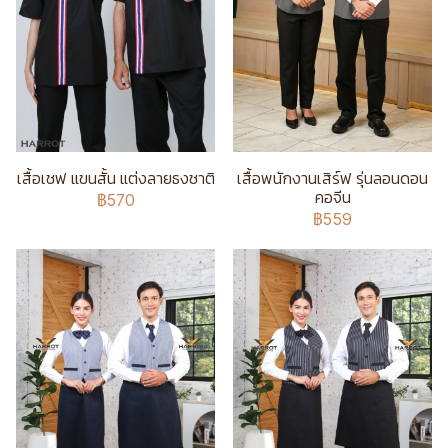
เสื้อเชฟ แขนสั้น แต่งลายธงชาติ
เสื้อพนักงานเสิร์ฟ รุ่นลอนดอน
คอจีน
฿570
฿559