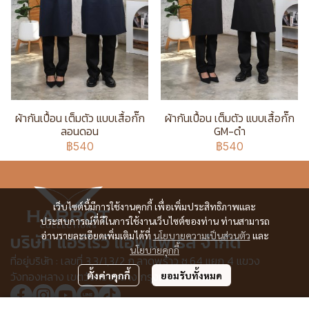
ผ้ากันเปื้อน เต็มตัว แบบเสื้อกั๊ก
ผ้ากันเปื้อน เต็มตัว แบบเสื้อกั๊ก
ลอนดอน
GM-ดำ
฿540
฿540
เว็บไซต์นี้มีการใช้งานคุกกี้ เพื่อเพิ่มประสิทธิภาพและ
ประสบการณ์ที่ดีในการใช้งานเว็บไซต์ของท่าน ท่านสามารถ
บริษัท แอร์โรว์ แอพแพเรล จำกัด
อ่านรายละเอียดเพิ่มเติมได้ที่
นโยบายความเป็นส่วนตัว
และ
นโยบายคุกกี้
ที่อยู่บริษัท : เลขที่ 3,3/1,3/2 ก.ลาดพร้าว ซ.64 แยก 4 แขวง
วังทองหลาง เขตวังทองหลาง กรุงเทพฯ 10310
ตั้งค่าคุกกี้
ยอมรับทั้งหมด