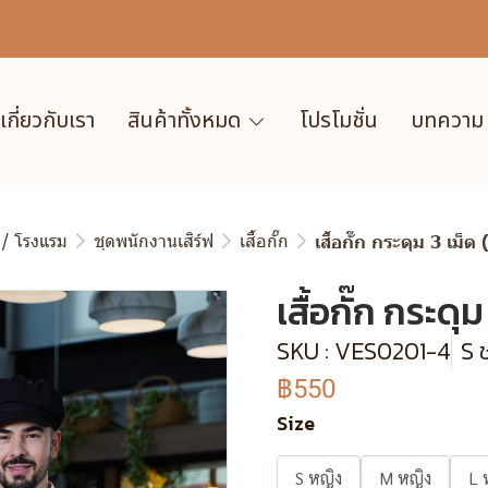
เกี่ยวกับเรา
สินค้าทั้งหมด
โปรโมชั่น
บทความ
 / โรงแรม
ชุดพนักงานเสิร์ฟ
เสื้อกั๊ก
เสื้อกั๊ก กระดุม 3 เม็ด
เสื้อกั๊ก กระดุม
SKU : VES0201-4
S 
฿550
Size
S หญิง
M หญิง
L 