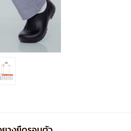
อวยางยืดรอบตัว