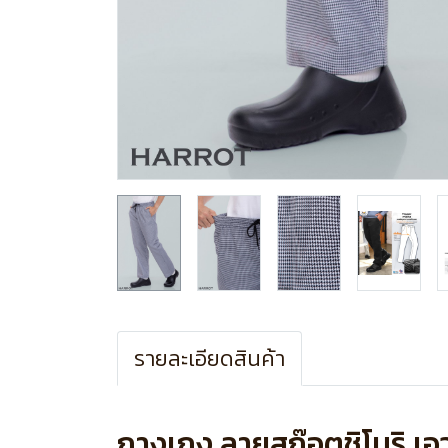
รายละเอียดสินค้า
กางเกง ลายสก๊อตชิโนริ เ