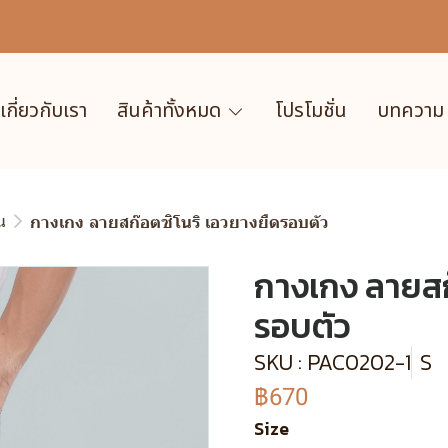
เกี่ยวกับเรา
สินค้าทั้งหมด
โปรโมชั่น
บทความ
น
กางเกง ลายสก๊อตชิโนริ เอวยางยืดรอบตัว
กางเกง ลายสก
รอบตัว
SKU : PAC0202-1
S
฿670
Size