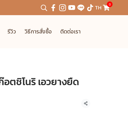
0
TH
รีวิว
วิธีการสั่งซื้อ
ติดต่อเรา
๊อตชิโนริ เอวยางยืด
แชร์