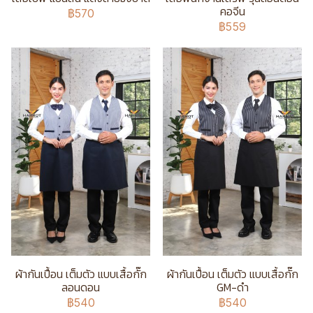
คอจีน
฿570
฿559
ผ้ากันเปื้อน เต็มตัว แบบเสื้อกั๊ก
ผ้ากันเปื้อน เต็มตัว แบบเสื้อกั๊ก
ลอนดอน
GM-ดำ
฿540
฿540