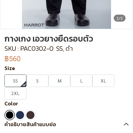
1/3
กางเกง เอวยางยืดรอบตัว
SKU : PAC0302-0
SS, ดำ
฿560
Size
SS
S
M
L
XL
2XL
Color
คำอธิบายสินค้าแบบย่อ