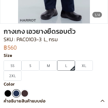
1/4
กางเกง เอวยางยืดรอบตัว
SKU : PAC0103-3
L, กรม
฿560
Size
SS
S
M
L
XL
2XL
Color
คำอธิบายสินค้าแบบย่อ