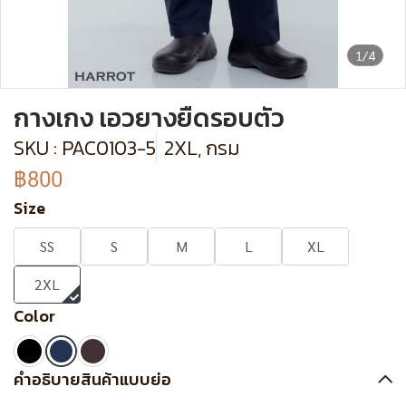
1/4
กางเกง เอวยางยืดรอบตัว
SKU : PAC0103-5
2XL, กรม
฿800
Size
SS
S
M
L
XL
2XL
Color
คำอธิบายสินค้าแบบย่อ