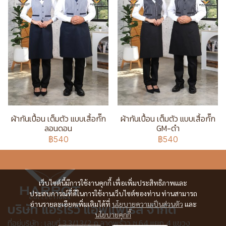
ผ้ากันเปื้อน เต็มตัว แบบเสื้อกั๊ก
ผ้ากันเปื้อน เต็มตัว แบบเสื้อกั๊ก
ลอนดอน
GM-ดำ
฿540
฿540
เว็บไซต์นี้มีการใช้งานคุกกี้ เพื่อเพิ่มประสิทธิภาพและ
ประสบการณ์ที่ดีในการใช้งานเว็บไซต์ของท่าน ท่านสามารถ
อ่านรายละเอียดเพิ่มเติมได้ที่
นโยบายความเป็นส่วนตัว
และ
บริษัท แอร์โรว์ แอพแพเรล จำกัด
นโยบายคุกกี้
ที่อยู่บริษัท : เลขที่ 3,3/1,3/2 ก.ลาดพร้าว ซ.64 แยก 4 แขวง