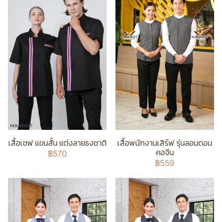
เสื้อเชฟ แขนสั้น แต่งลายธงชาติ
เสื้อพนักงานเสิร์ฟ รุ่นลอนดอน
คอจีน
฿570
฿559