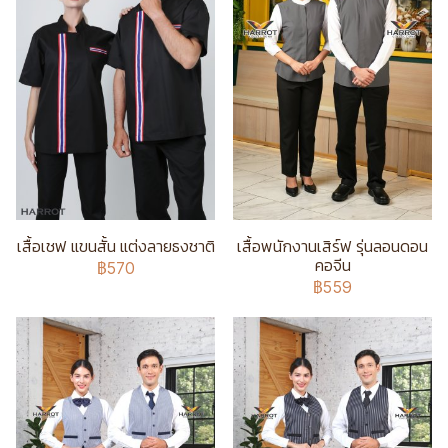
เสื้อเชฟ แขนสั้น แต่งลายธงชาติ
เสื้อพนักงานเสิร์ฟ รุ่นลอนดอน
คอจีน
฿570
฿559