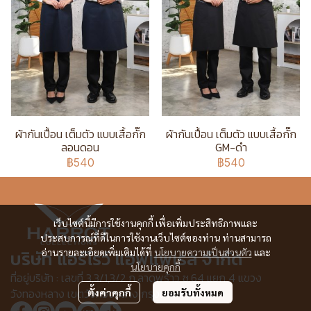
ผ้ากันเปื้อน เต็มตัว แบบเสื้อกั๊ก
ผ้ากันเปื้อน เต็มตัว แบบเสื้อกั๊ก
ลอนดอน
GM-ดำ
฿540
฿540
เว็บไซต์นี้มีการใช้งานคุกกี้ เพื่อเพิ่มประสิทธิภาพและ
ประสบการณ์ที่ดีในการใช้งานเว็บไซต์ของท่าน ท่านสามารถ
อ่านรายละเอียดเพิ่มเติมได้ที่
นโยบายความเป็นส่วนตัว
และ
บริษัท แอร์โรว์ แอพแพเรล จำกัด
นโยบายคุกกี้
ที่อยู่บริษัท : เลขที่ 3,3/1,3/2 ก.ลาดพร้าว ซ.64 แยก 4 แขวง
วังทองหลาง เขตวังทองหลาง กรุงเทพฯ 10310
ตั้งค่าคุกกี้
ยอมรับทั้งหมด