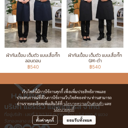
ผ้ากันเปื้อน เต็มตัว แบบเสื้อกั๊ก
ผ้ากันเปื้อน เต็มตัว แบบเสื้อกั๊ก
ลอนดอน
GM-ดำ
฿540
฿540
เว็บไซต์นี้มีการใช้งานคุกกี้ เพื่อเพิ่มประสิทธิภาพและ
ประสบการณ์ที่ดีในการใช้งานเว็บไซต์ของท่าน ท่านสามารถ
อ่านรายละเอียดเพิ่มเติมได้ที่
นโยบายความเป็นส่วนตัว
และ
บริษัท แอร์โรว์ แอพแพเรล จำกัด
นโยบายคุกกี้
ที่อยู่บริษัท : เลขที่ 3,3/1,3/2 ก.ลาดพร้าว ซ.64 แยก 4 แขวง
ตั้งค่าคุกกี้
ยอมรับทั้งหมด
วังทองหลาง เขตวังทองหลาง กรุงเทพฯ 10310