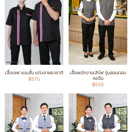
เสื้อเชฟ แขนสั้น แต่งลายธงชาติ
เสื้อพนักงานเสิร์ฟ รุ่นลอนดอน
คอจีน
฿570
฿559