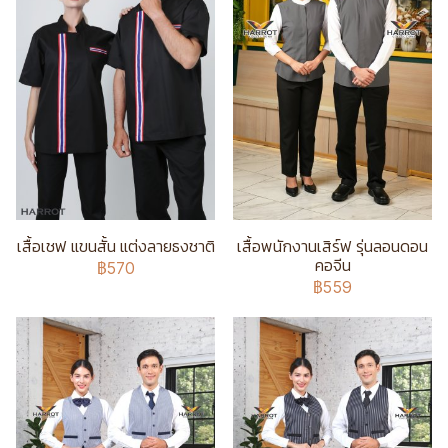
เสื้อเชฟ แขนสั้น แต่งลายธงชาติ
เสื้อพนักงานเสิร์ฟ รุ่นลอนดอน
คอจีน
฿570
฿559