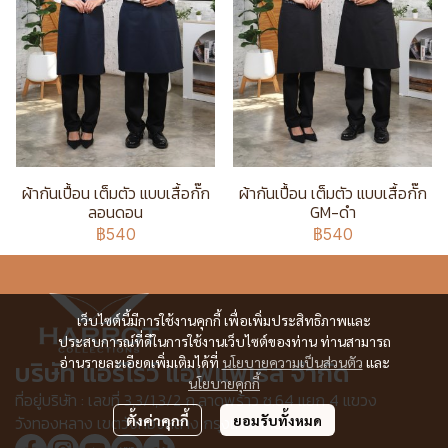
ผ้ากันเปื้อน เต็มตัว แบบเสื้อกั๊ก
ผ้ากันเปื้อน เต็มตัว แบบเสื้อกั๊ก
ลอนดอน
GM-ดำ
฿540
฿540
เว็บไซต์นี้มีการใช้งานคุกกี้ เพื่อเพิ่มประสิทธิภาพและ
ประสบการณ์ที่ดีในการใช้งานเว็บไซต์ของท่าน ท่านสามารถ
อ่านรายละเอียดเพิ่มเติมได้ที่
นโยบายความเป็นส่วนตัว
และ
บริษัท แอร์โรว์ แอพแพเรล จำกัด
นโยบายคุกกี้
ที่อยู่บริษัท : เลขที่ 3,3/1,3/2 ก.ลาดพร้าว ซ.64 แยก 4 แขวง
ตั้งค่าคุกกี้
ยอมรับทั้งหมด
วังทองหลาง เขตวังทองหลาง กรุงเทพฯ 10310