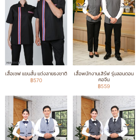
เสื้อเชฟ แขนสั้น แต่งลายธงชาติ
เสื้อพนักงานเสิร์ฟ รุ่นลอนดอน
คอจีน
฿570
฿559