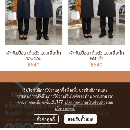
ผ้ากันเปื้อน เต็มตัว แบบเสื้อกั๊ก
ผ้ากันเปื้อน เต็มตัว แบบเสื้อกั๊ก
ลอนดอน
GM-ดำ
฿540
฿540
เว็บไซต์นี้มีการใช้งานคุกกี้ เพื่อเพิ่มประสิทธิภาพและ
ประสบการณ์ที่ดีในการใช้งานเว็บไซต์ของท่าน ท่านสามารถ
อ่านรายละเอียดเพิ่มเติมได้ที่
นโยบายความเป็นส่วนตัว
และ
บริษัท แอร์โรว์ แอพแพเรล จำกัด
นโยบายคุกกี้
ที่อยู่บริษัท : เลขที่ 3,3/1,3/2 ก.ลาดพร้าว ซ.64 แยก 4 แขวง
วังทองหลาง เขตวังทองหลาง กรุงเทพฯ 10310
ตั้งค่าคุกกี้
ยอมรับทั้งหมด