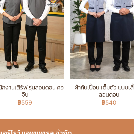
พนักงานเสิร์ฟ รุ่นลอนดอน คอ
ผ้ากันเปื้อน เต็มตัว แบบเสื้
จีน
ลอนดอน
฿559
฿540
 แอร์โรว์ แอพแพเรล จำกัด