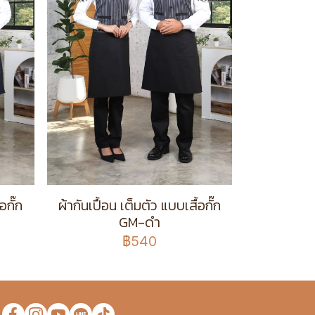
อกั๊ก
ผ้ากันเปื้อน เต็มตัว แบบเสื้อกั๊ก
GM-ดำ
฿540