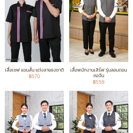
เสื้อเชฟ แขนสั้น แต่งลายธงชาติ
เสื้อพนักงานเสิร์ฟ รุ่นลอนดอน
คอจีน
฿570
฿559