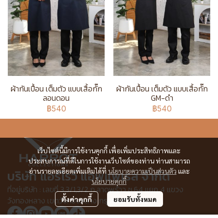
ผ้ากันเปื้อน เต็มตัว แบบเสื้อกั๊ก
ผ้ากันเปื้อน เต็มตัว แบบเสื้อกั๊ก
ลอนดอน
GM-ดำ
฿540
฿540
เว็บไซต์นี้มีการใช้งานคุกกี้ เพื่อเพิ่มประสิทธิภาพและ
ประสบการณ์ที่ดีในการใช้งานเว็บไซต์ของท่าน ท่านสามารถ
อ่านรายละเอียดเพิ่มเติมได้ที่
นโยบายความเป็นส่วนตัว
และ
บริษัท แอร์โรว์ แอพแพเรล จำกัด
นโยบายคุกกี้
ที่อยู่บริษัท : เลขที่ 3,3/1,3/2 ก.ลาดพร้าว ซ.64 แยก 4 แขวง
ตั้งค่าคุกกี้
ยอมรับทั้งหมด
วังทองหลาง เขตวังทองหลาง กรุงเทพฯ 10310