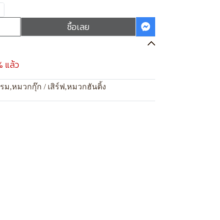
ซื้อเลย
% แล้ว
แรม
,
หมวกกุ๊ก / เสิร์ฟ
,
หมวกฮันติ้ง