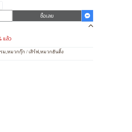
ซื้อเลย
% แล้ว
แรม
,
หมวกกุ๊ก / เสิร์ฟ
,
หมวกฮันติ้ง