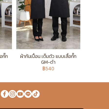
อกั๊ก
ผ้ากันเปื้อน เต็มตัว แบบเสื้อกั๊ก
GM-ดำ
฿540
ง