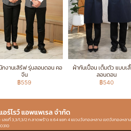
พนักงานเสิร์ฟ รุ่นลอนดอน คอ
ผ้ากันเปื้อน เต็มตัว แบบเสื้
จีน
ลอนดอน
฿559
฿540
 แอร์โรว์ แอพแพเรล จำกัด
ษัท : เลขที่ 3,3/1,3/2 ก.ลาดพร้าว ซ.64 แยก 4 แขวงวังทองหลาง เขตวังทองหลา
10310