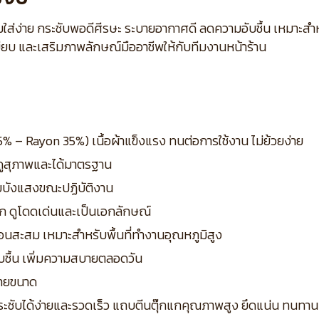
ใส่ง่าย กระชับพอดีศีรษะ ระบายอากาศดี ลดความอับชื้น เหมาะสำ
ียบ และเสริมภาพลักษณ์มืออาชีพให้กับทีมงานหน้าร้าน
% – Rayon 35%) เนื้อผ้าแข็งแรง ทนต่อการใช้งาน ไม่ย้วยง่าย
กดูสุภาพและได้มาตรฐาน
่วยบังแสงขณะปฏิบัติงาน
ก ดูโดดเด่นและเป็นเอกลักษณ์
นสะสม เหมาะสำหรับพื้นที่ทำงานอุณหภูมิสูง
ชื้น เพิ่มความสบายตลอดวัน
ลายขนาด
กระชับได้ง่ายและรวดเร็ว แถบตีนตุ๊กแกคุณภาพสูง ยึดแน่น ทนทาน 