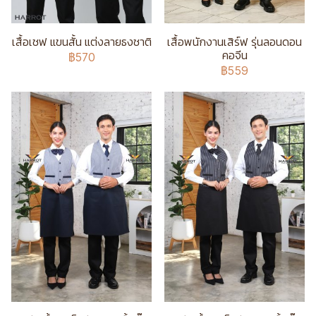
เสื้อเชฟ แขนสั้น แต่งลายธงชาติ
เสื้อพนักงานเสิร์ฟ รุ่นลอนดอน
คอจีน
฿570
฿559