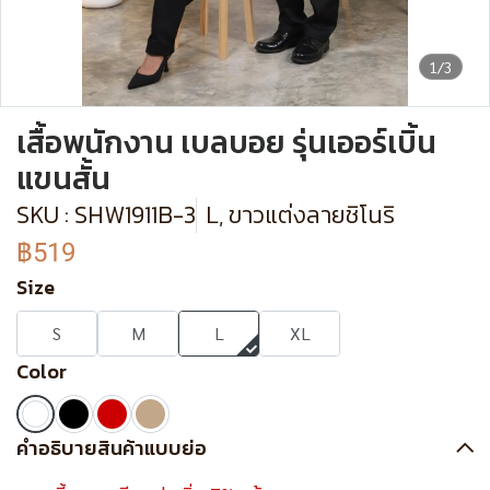
1/3
เสื้อพนักงาน เบลบอย รุ่นเออร์เบิ้น
แขนสั้น
SKU : SHW1911B-3
L, ขาวแต่งลายชิโนริ
฿519
Size
S
M
L
XL
Color
คำอธิบายสินค้าแบบย่อ