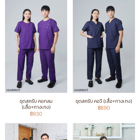
ชุดสครับ คอกลม
ชุดสครับ คอวี (เสื้อ+กางเกง)
(เสื้อ+กางเกง)
฿890
฿930