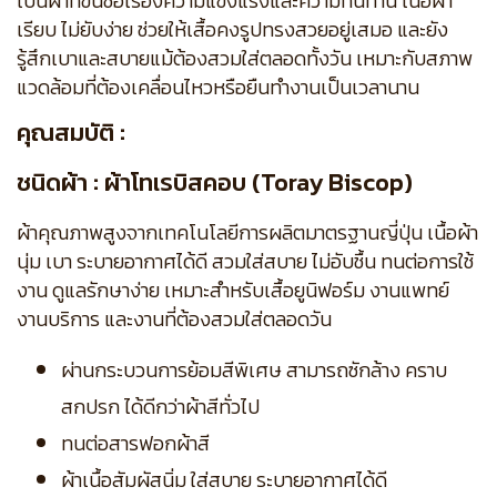
เป็นผ้าที่ขึ้นชื่อเรื่องความแข็งแรงและความทนทาน เนื้อผ้า
เรียบ ไม่ยับง่าย ช่วยให้เสื้อคงรูปทรงสวยอยู่เสมอ และยัง
รู้สึกเบาและสบายแม้ต้องสวมใส่ตลอดทั้งวัน เหมาะกับสภาพ
แวดล้อมที่ต้องเคลื่อนไหวหรือยืนทำงานเป็นเวลานาน
คุณสมบัติ :
ชนิดผ้า : ผ้าโทเรบิสคอบ (Toray Biscop)
ผ้าคุณภาพสูงจากเทคโนโลยีการผลิตมาตรฐานญี่ปุ่น เนื้อผ้า
นุ่ม เบา ระบายอากาศได้ดี สวมใส่สบาย ไม่อับชื้น ทนต่อการใช้
งาน ดูแลรักษาง่าย เหมาะสำหรับเสื้อยูนิฟอร์ม งานแพทย์
งานบริการ และงานที่ต้องสวมใส่ตลอดวัน
ผ่านกระบวนการย้อมสีพิเศษ สามารถซักล้าง คราบ
สกปรก ได้ดีกว่าผ้าสีทั่วไป
ทนต่อสารฟอกผ้าสี
ผ้าเนื้อสัมผัสนิ่ม ใส่สบาย ระบายอากาศได้ดี