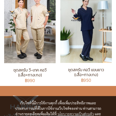
ชุดสครับ คอวี แขนยาว
ชุดสครับ วี-เทค คอวี
(เสื้อ+กางเกง)
(เสื้อ+กางเกง)
฿950
฿990
เว็บไซต์นี้มีการใช้งานคุกกี้ เพื่อเพิ่มประสิทธิภาพและ
ประสบการณ์ที่ดีในการใช้งานเว็บไซต์ของท่าน ท่านสามารถ
อ่านรายละเอียดเพิ่มเติมได้ที่
นโยบายความเป็นส่วนตัว
และ