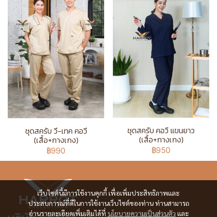
ชุดสครับ คอวี แขนยาว
ชุดสครับ วี-เทค คอวี
(เสื้อ+กางเกง)
(เสื้อ+กางเกง)
฿950
฿990
เว็บไซต์นี้มีการใช้งานคุกกี้ เพื่อเพิ่มประสิทธิภาพและ
ประสบการณ์ที่ดีในการใช้งานเว็บไซต์ของท่าน ท่านสามารถ
อ่านรายละเอียดเพิ่มเติมได้ที่
นโยบายความเป็นส่วนตัว
และ