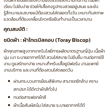
เป็นผ้าที่ขึ้นชื่อเรื่องความแข็งแรงและความทนทาน เนื้อผ้า
เรียบ ไม่ยับง่าย ช่วยให้เสื้อคงรูปทรงสวยอยู่เสมอ และยัง
รู้สึกเบาและสบายแม้ต้องสวมใส่ตลอดทั้งวัน เหมาะกับสภาพ
แวดล้อมที่ต้องเคลื่อนไหวหรือยืนทำงานเป็นเวลานาน
คุณสมบัติ :
ชนิดผ้า : ผ้าโทเรบิสคอบ (Toray Biscop)
ผ้าคุณภาพสูงจากเทคโนโลยีการผลิตมาตรฐานญี่ปุ่น เนื้อผ้า
นุ่ม เบา ระบายอากาศได้ดี สวมใส่สบาย ไม่อับชื้น ทนต่อการใช้
งาน ดูแลรักษาง่าย เหมาะสำหรับเสื้อยูนิฟอร์ม งานแพทย์
งานบริการ และงานที่ต้องสวมใส่ตลอดวัน
ผ่านกระบวนการย้อมสีพิเศษ สามารถซักล้าง คราบ
สกปรก ได้ดีกว่าผ้าสีทั่วไป
ทนต่อสารฟอกผ้าสี
ผ้าเนื้อสัมผัสนิ่ม ใส่สบาย ระบายอากาศได้ดี