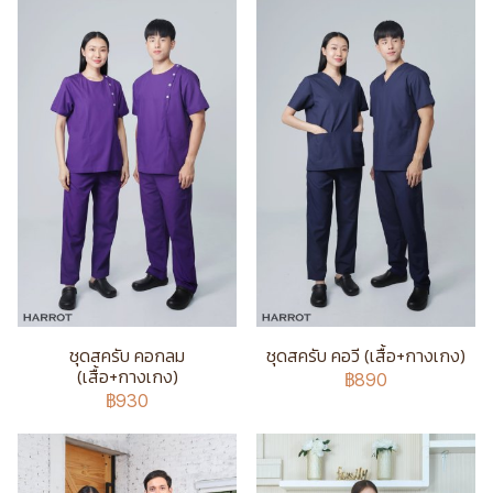
ชุดสครับ คอกลม
ชุดสครับ คอวี (เสื้อ+กางเกง)
(เสื้อ+กางเกง)
฿890
฿930