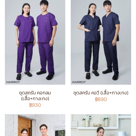
ชุดสครับ คอกลม
ชุดสครับ คอวี (เสื้อ+กางเกง)
(เสื้อ+กางเกง)
฿890
฿930