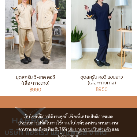
ชุดสครับ คอวี แขนยาว
ชุดสครับ วี-เทค คอวี
(เสื้อ+กางเกง)
(เสื้อ+กางเกง)
฿950
฿990
เว็บไซต์นี้มีการใช้งานคุกกี้ เพื่อเพิ่มประสิทธิภาพและ
ประสบการณ์ที่ดีในการใช้งานเว็บไซต์ของท่าน ท่านสามารถ
บริษัท แอร์โรว์ แอพแพเรล จำกัด
อ่านรายละเอียดเพิ่มเติมได้ที่
นโยบายความเป็นส่วนตัว
และ
นโยบายคุกกี้