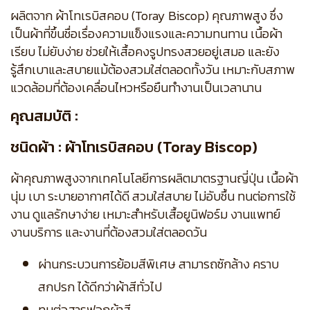
ผลิตจาก ผ้าโทเรบิสคอบ (Toray Biscop) คุณภาพสูง ซึ่ง
เป็นผ้าที่ขึ้นชื่อเรื่องความแข็งแรงและความทนทาน เนื้อผ้า
เรียบ ไม่ยับง่าย ช่วยให้เสื้อคงรูปทรงสวยอยู่เสมอ และยัง
รู้สึกเบาและสบายแม้ต้องสวมใส่ตลอดทั้งวัน เหมาะกับสภาพ
แวดล้อมที่ต้องเคลื่อนไหวหรือยืนทำงานเป็นเวลานาน
คุณสมบัติ :
ชนิดผ้า : ผ้าโทเรบิสคอบ (Toray Biscop)
ผ้าคุณภาพสูงจากเทคโนโลยีการผลิตมาตรฐานญี่ปุ่น เนื้อผ้า
นุ่ม เบา ระบายอากาศได้ดี สวมใส่สบาย ไม่อับชื้น ทนต่อการใช้
งาน ดูแลรักษาง่าย เหมาะสำหรับเสื้อยูนิฟอร์ม งานแพทย์
งานบริการ และงานที่ต้องสวมใส่ตลอดวัน
ผ่านกระบวนการย้อมสีพิเศษ สามารถซักล้าง คราบ
สกปรก ได้ดีกว่าผ้าสีทั่วไป
ทนต่อสารฟอกผ้าสี